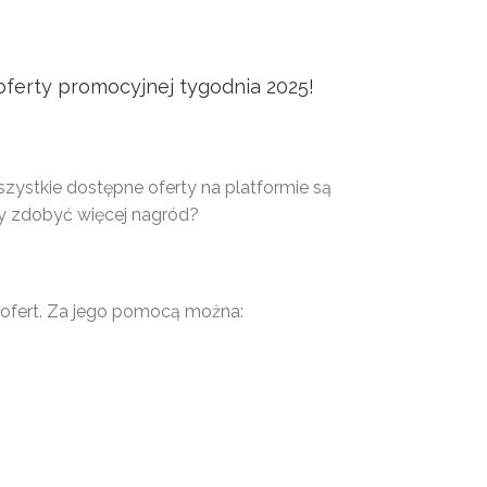
oferty promocyjnej tygodnia 2025!
szystkie dostępne oferty na platformie są
y zdobyć więcej nagród?
 ofert. Za jego pomocą można: