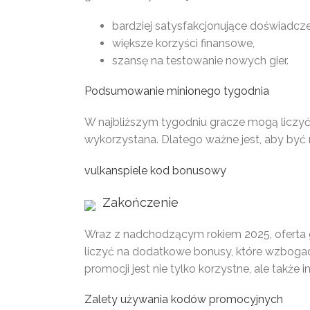
bardziej satysfakcjonujące doświadcze
większe korzyści finansowe,
szansę na testowanie nowych gier.
Podsumowanie minionego tygodnia
W najbliższym tygodniu gracze mogą liczyć 
wykorzystana. Dlatego ważne jest, aby być 
vulkanspiele kod bonusowy
Zakończenie
Wraz z nadchodzącym rokiem 2025, oferta 
liczyć na dodatkowe bonusy, które wzbogac
promocji jest nie tylko korzystne, ale także 
Zalety używania kodów promocyjnych