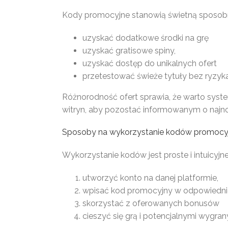
Kody promocyjne stanowią świetną sposobno
uzyskać dodatkowe środki na grę
uzyskać gratisowe spiny,
uzyskać dostęp do unikalnych ofert
przetestować świeże tytuły bez ryzyk
Różnorodność ofert sprawia, że warto sys
witryn, aby pozostać informowanym o najn
Sposoby na wykorzystanie kodów promocy
Wykorzystanie kodów jest proste i intuicyjn
utworzyć konto na danej platformie,
wpisać kod promocyjny w odpowiedni
skorzystać z oferowanych bonusów
cieszyć się grą i potencjalnymi wygran