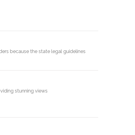
ers because the state legal guidelines
iding stunning views