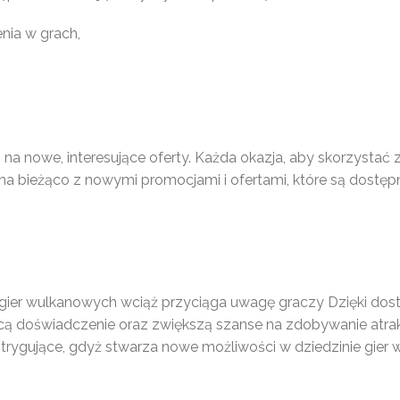
nia w grach,
na nowe, interesujące oferty. Każda okazja, aby skorzysta
na bieżąco z nowymi promocjami i ofertami, które są dostępn
gier wulkanowych wciąż przyciąga uwagę graczy Dzięki do
ą doświadczenie oraz zwiększą szanse na zdobywanie atrak
intrygujące, gdyż stwarza nowe możliwości w dziedzinie gier w 