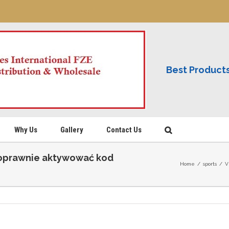
Best Products 
Why Us
Gallery
Contact Us
poprawnie aktywować kod
Home
/
sports
/
V