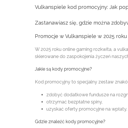
Vulkanspiele kod promocyjny: Jak po
Zastanawiasz się, gdzie można zdobyw
Promocje w Vulkanspiele w 2025 roku
W 2025 roku online gaming rozkwita, a vulk
skierowane do zaspokojenia życzeń naszyc
Jakie są kody promocyjne?
Kod promocyjny to specjalny zestaw znakó
zdobyć dodatkowe fundusze na rozgr
otrzymać bezpłatne spiny,
uzyskać oferty promocyjne na wpłaty.
Gdzie znaleźć kody promocyjne?