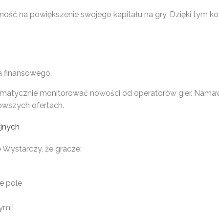
ść na powiększenie swojego kapitału na gry. Dzięki tym ko
a finansowego.
tematycznie monitorować nowości od operatorów gier. Nam
owszych ofertach.
jnych
e Wystarczy, że gracze:
e pole
ymi!